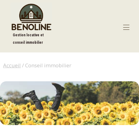
Gestion locative et
conseil immobilier
Accueil
Nos forfaits
▾
Accueil
/ Conseil immobilier
Nos exclusivités
▾
À propos
▾
Blog
Contact