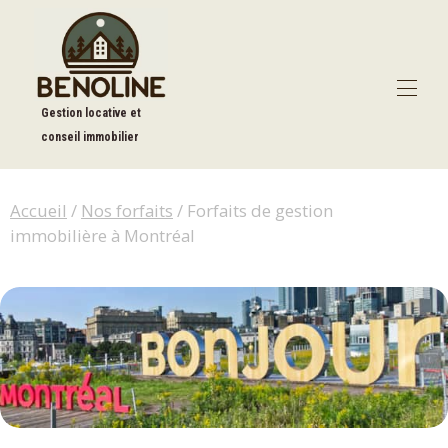
Gestion locative et
conseil immobilier
Accueil
Nos forfaits
▾
Accueil
/
Nos forfaits
/ Forfaits de gestion
Nos exclusivités
▾
immobilière à Montréal
À propos
▾
Blog
Contact