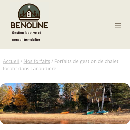
Gestion locative et
conseil immobilier
Accueil
Nos forfaits
▾
Accueil
/
Nos forfaits
/ Forfaits de gestion de chalet
Nos exclusivités
▾
locatif dans Lanaudière
À propos
▾
Blog
Contact