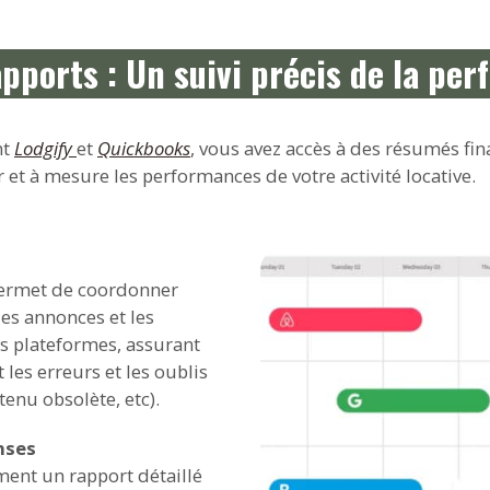
pports : Un suivi précis de la pe
nt
Lodgify
et
Quickbooks
, vous avez accès à des résumés fi
 et à mesure les performances de votre activité locative.
 permet de coordonner
des annonces et les
es plateformes, assurant
 les erreurs et les oublis
tenu obsolète, etc).
nses
ent un rapport détaillé